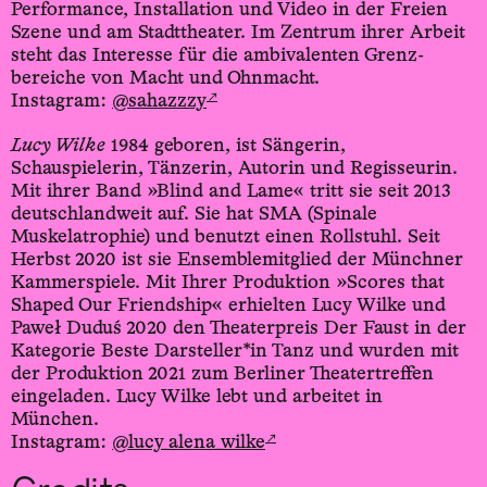
Performance, Installation und Video in der Freien
Szene und am Stadttheater. Im Zentrum ihrer Arbeit
steht das Interesse für die ambivalenten Grenz­
bereiche von Macht und Ohnmacht.
↗
Instagram:
@sahazzzy
Lucy Wilke
1984 geboren, ist Sängerin,
Schauspielerin, Tänzerin, Autorin und Regisseurin.
Mit ihrer Band »Blind and Lame« tritt sie seit 2013
deutschlandweit auf. Sie hat SMA (Spinale
Muskelatrophie) und benutzt einen Rollstuhl. Seit
Herbst 2020 ist sie Ensemble­mitglied der Münchner
Kammerspiele. Mit Ihrer Produktion »Scores that
Shaped Our Friendship« erhielten Lucy Wilke und
Paweł Duduś 2020 den Theater­preis Der Faust in der
Kategorie Beste Darsteller*in Tanz und wurden mit
der Produktion 2021 zum Berliner Theater­treffen
eingeladen. Lucy Wilke lebt und arbeitet in
München.
↗
Instagram:
@lucy_alena_wilke