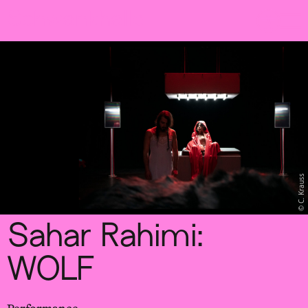
Sch
wa
nk
hal
le
C. Krauss
Sahar Rahimi:
WOLF