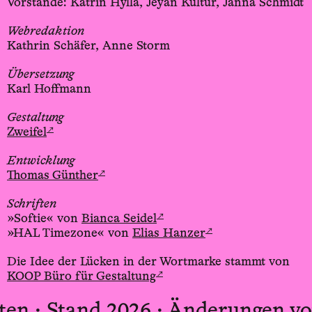
Vorstände: Katrin Hylla, Jeyan Kültür, Janna Schmidt
Webredaktion
Kathrin Schäfer, Anne Storm
Übersetzung
Karl Hoffmann
Gestaltung
↗
Zweifel
Entwicklung
↗
Thomas Günther
Schriften
↗
»Softie« von
Bianca Seidel
↗
»HAL Timezone« von
Elias Hanzer
Die Idee der Lücken in der Wortmarke stammt von
↗
KOOP Büro für Gestaltung
en ·
Stand 2026 · Änderungen vor