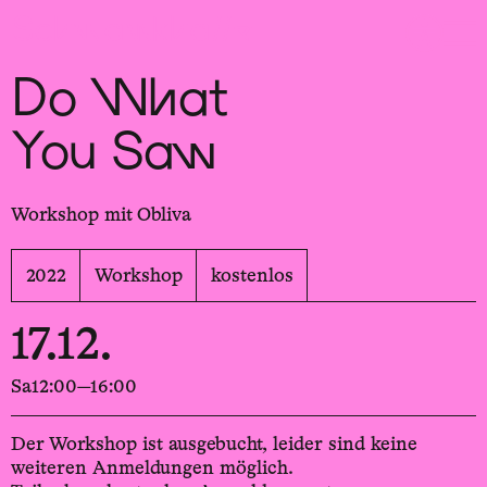
Sch
wa
nk
hal
le
Do What
You Saw
Workshop mit Obliva
2022
Workshop
kostenlos
17.12.
Sa
12:00—16:00
Der Workshop ist ausgebucht, leider sind keine
weiteren Anmeldungen möglich.