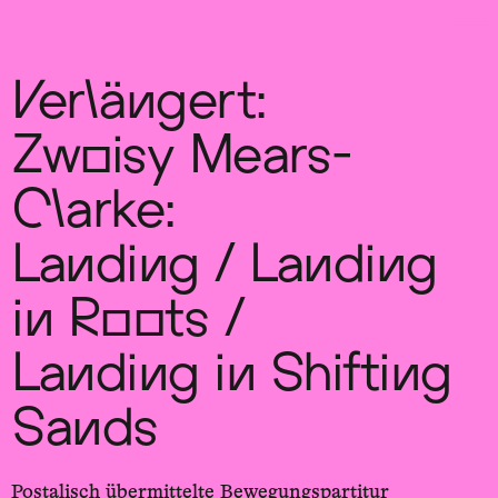
Sch
wa
nk
hal
le
Verlängert:
Zwoisy Mears-
Clarke:
Landing / Landing
in Roots /
Landing in Shifting
Sands
Postalisch übermittelte Bewegungspartitur