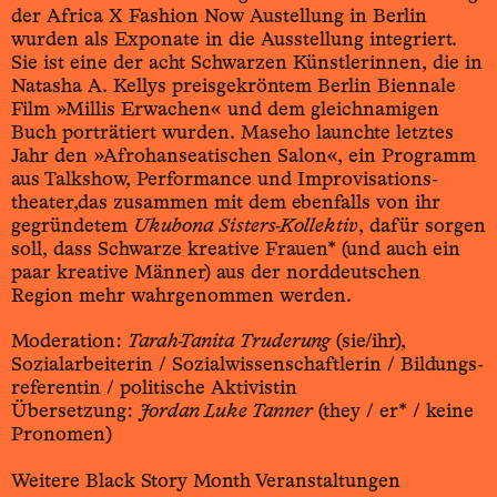
der Africa X Fashion Now Austellung in Berlin
wurden als Exponate in die Ausstellung integriert.
Sie ist eine der acht Schwarzen Künstlerinnen, die in
Natasha A. Kellys preisge­kröntem Berlin Biennale
Film »Millis Erwachen« und dem gleichnamigen
Buch porträtiert wurden. Maseho launchte letztes
Jahr den »Afro­hanseatischen Salon«, ein Programm
aus Talkshow, Performance und Improvisations­
theater,das zusammen mit dem ebenfalls von ihr
gegründetem
Ukubona Sisters-­Kollektiv
, dafür sorgen
soll, dass Schwarze kreative Frauen* (und auch ein
paar kreative Männer) aus der nord­deutschen
Region mehr wahrgenommen werden.
Moderation:
Tarah-Tanita Truderung
(sie/ihr),
Sozialarbeiterin / Sozial­wissenschaftlerin / Bildungs­
referentin / politische Aktivistin
Übersetzung:
Jordan Luke Tanner
(they / er* / keine
Pronomen)
Weitere Black Story Month Veranstaltungen