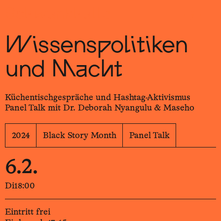
Sch
wa
nk
hal
le
Wissens­politiken
und Macht
Küchentisch­gespräche und Hashtag-­Aktivismus
Panel Talk mit Dr. Deborah Nyangulu & Maseho
2024
Black Story Month
Panel Talk
6.2.
Di
18:00
Eintritt frei