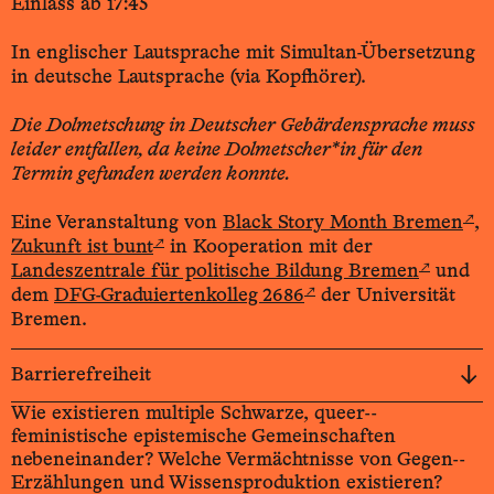
Einlass ab 17:45
In englischer Lautsprache mit Simultan-Übersetzung
in deutsche Lautsprache (via Kopfhörer).
Die Dolmetschung in Deutscher Gebärdensprache muss
leider entfallen, da keine Dolmetscher*in für den
Termin gefunden werden konnte.
↗
Eine Veranstaltung von
Black Story Month Bremen
,
↗
Zukunft ist bunt
in Kooperation mit der
↗
Landeszentrale für politische Bildung Bremen
und
↗
dem
DFG-Graduiertenkolleg 2686
der Universität
Bremen.
Barrierefreiheit
Wie existieren multiple Schwarze, queer-­
feministische epistemische Gemeinschaften
nebeneinander? Welche Vermächt­nisse von Gegen-­
Erzählungen und Wissens­produktion existieren?