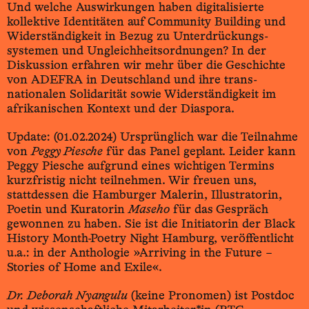
Und welche Auswirkungen haben digitalisierte
kollektive Identitäten auf Community Building und
Wider­ständigkeit in Bezug zu Unter­drückungs­
systemen und Un­gleichheits­ordnungen? In der
Diskussion erfahren wir mehr über die Geschichte
von ADEFRA in Deutschland und ihre trans­
nationalen Solidarität sowie Wider­ständigkeit im
afrikanischen Kontext und der Diaspora.
Update: (01.02.2024) Ursprünglich war die Teilnahme
von
Peggy Piesche
für das Panel geplant. Leider kann
Peggy Piesche aufgrund eines wichtigen Termins
kurzfristig nicht teilnehmen. Wir freuen uns,
stattdessen die Hamburger Malerin, Illustratorin,
Poetin und Kuratorin
Maseho
für das Gespräch
gewonnen zu haben. Sie ist die Initiatorin der Black
History Month-Poetry Night Hamburg, veröffentlicht
u.a.: in der Anthologie »Arriving in the Future –
Stories of Home and Exile«.
Dr. Deborah Nyangulu
(keine Pronomen) ist Postdoc