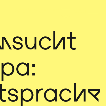
nsucht
pa:
tsprache