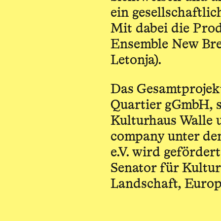
ein gesellschaftli
Mit dabei die Prod
Ensemble New Br
Letonja).
Das Gesamtprojekt
Quartier gGmbH, s
Kulturhaus Walle 
company unter de
e.V. wird geförde
Senator für Kultu
Landschaft, Euro