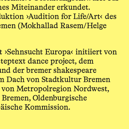
ches Miteinander erkundet.
uktion ›Audition for Life/Art‹ des
emen (Mokhallad Rasem/Helge
 ›Sehnsucht Europa‹ initiiert von
teptext dance project, dem
und der bremer shakespeare
m Dach von Stadtkultur Bremen
rt von Metropolregion Nordwest,
r Bremen, Oldenburgische
päische Kommission.