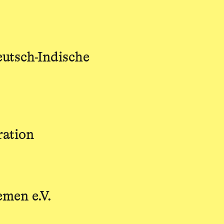
utsch-Indische
ration
emen e.V.