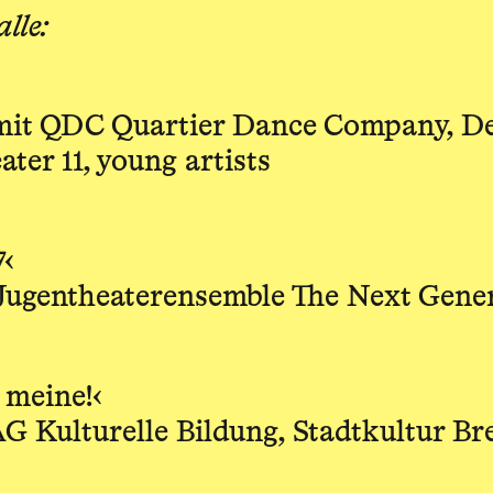
lle:
 mit QDC Quartier Dance Company, De
ater 11, young artists
7‹
 Jugentheaterensemble The Next Gene
h meine!‹
G Kulturelle Bildung, Stadtkultur Br