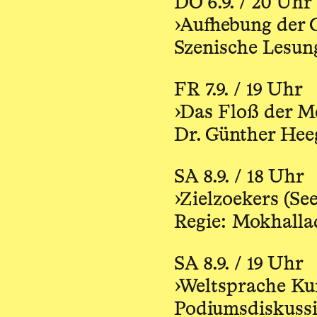
DO 6.9. / 20 Uhr
›Aufhebung der 
Szenische Lesun
FR 7.9. / 19 Uhr
›Das Floß der Me
Dr. Günther Hee
SA 8.9. / 18 Uhr
›Zielzoekers (Se
Regie: Mokhall
SA 8.9. / 19 Uhr
›Weltsprache Ku
Podiumsdiskuss