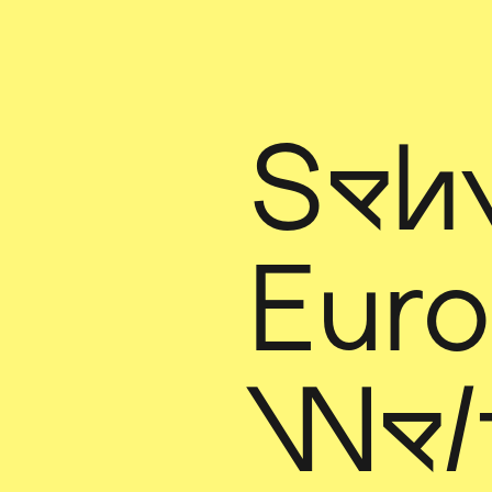
Seh
Euro
Wel