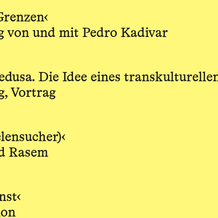
Grenzen‹
g von und mit Pedro Kadivar
dusa. Die Idee eines transkulturellen
g, Vortrag
elensucher)‹
ad Rasem
nst‹
ion