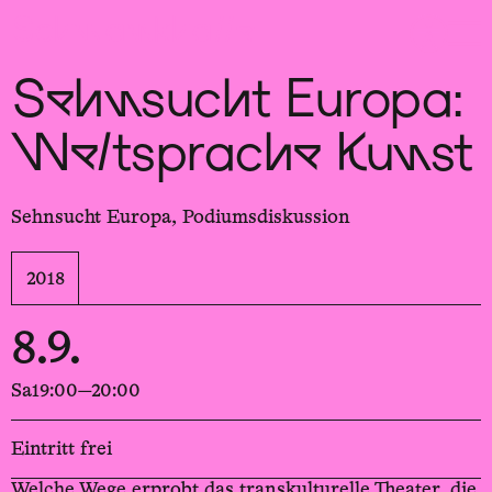
Sch
wa
nk
hal
le
Sehnsucht Europa:
Weltsprache Kunst
Sehnsucht Europa, Podiumsdiskussion
2018
8.9.
Sa
19:00—20:00
Eintritt frei
Welche Wege erprobt das transkulturelle Theater, die