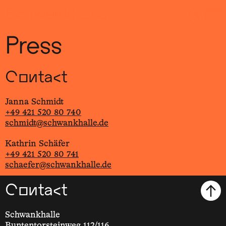
Sch
wa
nk
hal
le
Press
Contact
Janna Schmidt
+49 421 520 80 740
schmidt@schwankhalle.de
Kathrin Schäfer
+49 421 520 80 741
schaefer@schwankhalle.de
Contact
Schwankhalle
Buntentorsteinweg 112/116