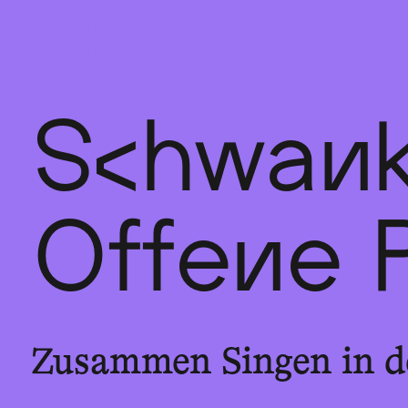
Sch
wa
nk
hal
le
Schwank
Offene 
Zusammen Singen in d