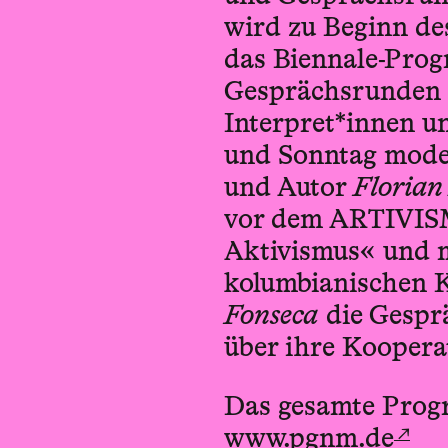
wird zu Beginn de
das Biennale-Pro
Gesprächs­runden
Interpret*innen 
und Sonntag mode
und Autor
Florian
vor dem ARTIVISM
Aktivismus« und 
kolumbianischen
Fonseca
die Gesprä
über ihre Kooperat
Das gesamte Prog
↗
www.pgnm.de