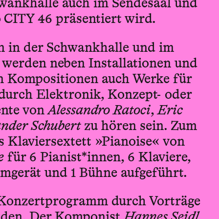
wankhalle auch im Sendesaal und
CITY 46 präsentiert wird.
n in der Schwankhalle und im
werden neben Installationen und
en Kompositionen auch Werke für
 durch Elektronik, Konzept- oder
ente von
Alessandro Ratoci
,
Eric
nder Schubert
zu hören sein. Zum
s Klaviersextett »Pianoise« von
e
für 6 Pianist*innen, 6 Klaviere,
mmgerät und 1 Bühne aufgeführt.
 Konzert­programm durch Vorträge
nden. Der Komponist
Hannes Seidl