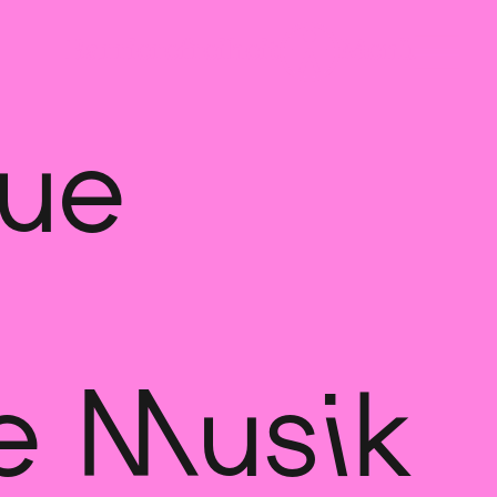
eue
e Musik