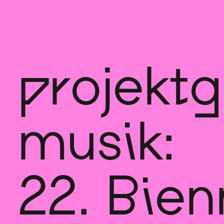
Sch
wa
nk
hal
le
projekt
musik:
22. Bie