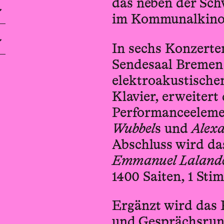
das neben der Sch
im Kommunal­kino 
In sechs Konzerte
Sendesaal Bremen 
elektro­akustisch
Klavier, erweitert
Performance­elem
Wubbel
s und
Alexa
Abschluss wird da
Emmanuel Laland
1400 Saiten, 1 Sti
Ergänzt wird das
und Gesprächs­ru