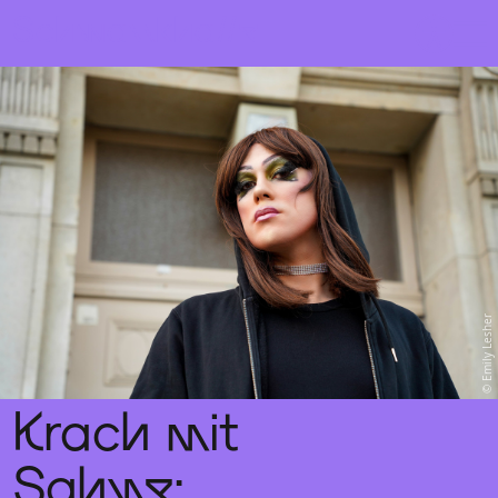
Sch
wa
nk
hal
le
Emily Lesher
Krach mit
Sahne: