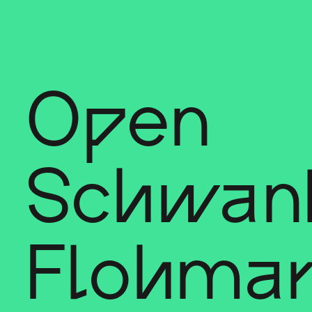
Sch
wa
nk
hal
le
Open
Schwank
Flohmar