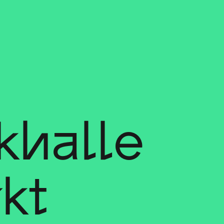
halle
kt