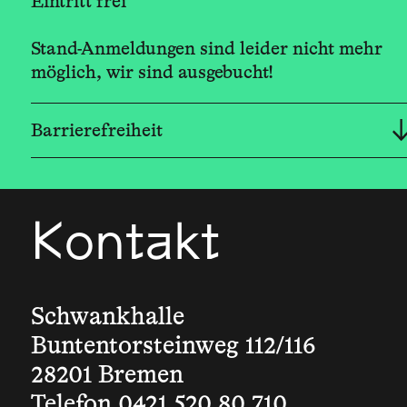
Eintritt frei
Stand-Anmeldungen sind leider nicht mehr
möglich, wir sind ausgebucht!
Barrierefreiheit
Kontakt
Schwankhalle
Buntentorsteinweg 112/116
28201 Bremen
Telefon 0421 520 80 710