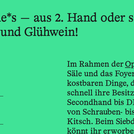
le*s — aus 2. Hand oder 
 und Glühwein!
Im Rahmen der
Op
Säle und das Foyer
kostbaren Dinge, 
schnell ihre Besit
Secondhand bis DI
von Schrauben- bi
Kitsch. Beim Sieb
könnt ihr erworbe