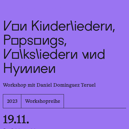
Sch
wa
nk
hal
le
Von Kinderliedern,
Popsongs,
Volksliedern und
Hymnen
Workshop mit Daniel Dominguez Teruel
2023
Workshopreihe
19.11.