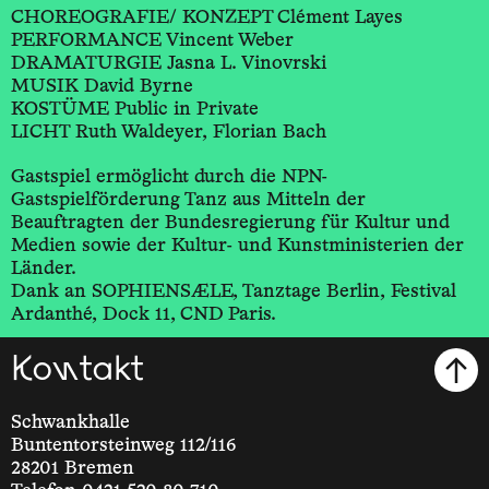
CHOREOGRAFIE/ KONZEPT Clément Layes
PERFORMANCE Vincent Weber
DRAMATURGIE Jasna L. Vinovrski
MUSIK David Byrne
KOSTÜME Public in Private
LICHT Ruth Waldeyer, Florian Bach
Gastspiel ermöglicht durch die NPN-
Gastspielförderung Tanz aus Mitteln der
Beauftragten der Bundesregierung für Kultur und
Medien sowie der Kultur- und Kunstministerien der
Länder.
Dank an SOPHIENSÆLE, Tanztage Berlin, Festival
Ardanthé, Dock 11, CND Paris.
Kontakt
Schwankhalle
Buntentorsteinweg 112/116
28201 Bremen