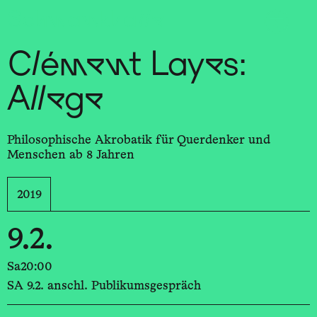
Sch
wa
nk
hal
le
Clément Layes:
Allege
Philosophische Akrobatik für Querdenker und
Menschen ab 8 Jahren
2019
9.2.
Sa
20:00
SA 9.2. anschl. Publikumsgespräch