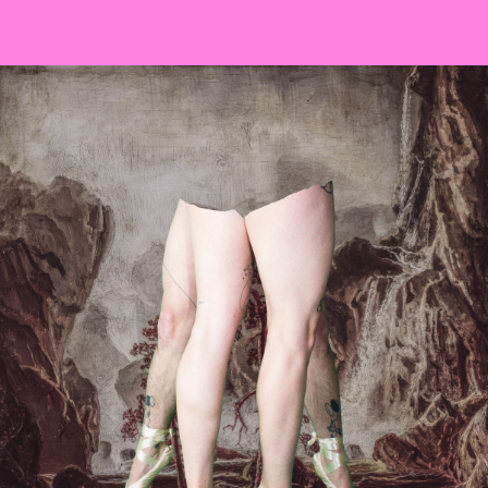
Sch
wa
nk
hal
le