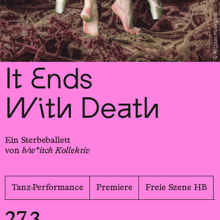
Nicolas Hüdepohl
It Ends
With Death
Ein Sterbeballett
von
b/w*itch Kollektiv
Tanz-Performance
Premiere
Freie Szene HB
27.3.