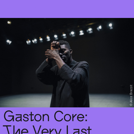
Sch
wa
nk
hal
le
Alice Brazzit
Gaston Core:
The Very Last