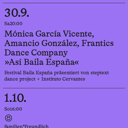
30.9.
Sa
20:00
Mónica García Vicente,
Amancio González, Frantics
Dance Company
»Así Baila España«
Festival Baila España präsentiert von steptext
dance project + Instituto Cervantes
1.10.
So
16:00
familien*freundlich