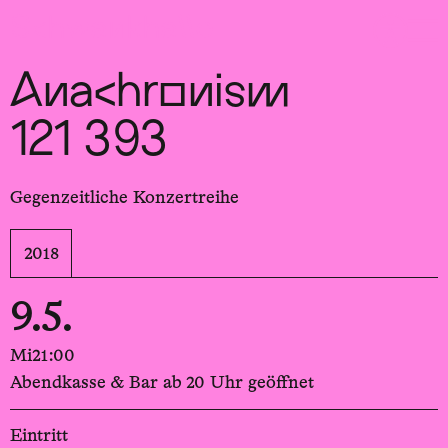
Sch
wa
nk
hal
le
Anachronism
121 393
Gegenzeitliche Konzertreihe
2018
9.5.
Mi
21:00
Abendkasse & Bar ab 20 Uhr geöffnet
Eintritt