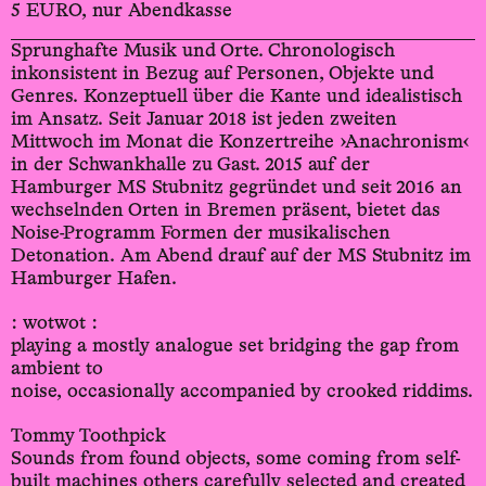
5 EURO, nur Abendkasse
Sprunghafte Musik und Orte. Chronologisch
inkonsistent in Bezug auf Personen, Objekte und
Genres. Konzeptuell über die Kante und idealistisch
im Ansatz. Seit Januar 2018 ist jeden zweiten
Mittwoch im Monat die Konzertreihe ›Anachronism‹
in der Schwankhalle zu Gast. 2015 auf der
Hamburger MS Stubnitz gegründet und seit 2016 an
wechselnden Orten in Bremen präsent, bietet das
Noise-Programm Formen der musikalischen
Detonation. Am Abend drauf auf der MS Stubnitz im
Hamburger Hafen.
: wotwot :
playing a mostly analogue set bridging the gap from
ambient to
noise, occasionally accompanied by crooked riddims.
Tommy Toothpick
Sounds from found objects, some coming from self-
built machines others carefully selected and created