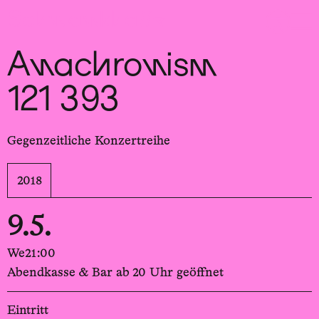
Sch
wa
nk
hal
le
Anachronism
121 393
Gegenzeitliche Konzertreihe
2018
9.5.
We
21:00
Abendkasse & Bar ab 20 Uhr geöffnet
Eintritt