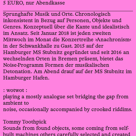
5 EURO, nur Abendkasse
Sprunghafte Musik und Orte. Chronologisch
inkonsistent in Bezug auf Personen, Objekte und
Genres. Konzeptuell über die Kante und idealistisch
im Ansatz. Seit Januar 2018 ist jeden zweiten
Mittwoch im Monat die Konzertreihe ›Anachronism‹
in der Schwankhalle zu Gast. 2015 auf der
Hamburger MS Stubnitz gegründet und seit 2016 an
wechselnden Orten in Bremen präsent, bietet das
Noise-Programm Formen der musikalischen
Detonation. Am Abend drauf auf der MS Stubnitz im
Hamburger Hafen.
: wotwot :
playing a mostly analogue set bridging the gap from
ambient to
noise, occasionally accompanied by crooked riddims.
Tommy Toothpick
Sounds from found objects, some coming from self-
built machines others carefully selected and created