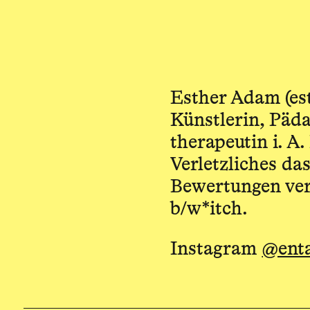
Esther Adam (est
Künstlerin, Päd
therapeutin i. A
Verletzliches d
Bewertungen verl
b/w*itch.
Instagram
@ent