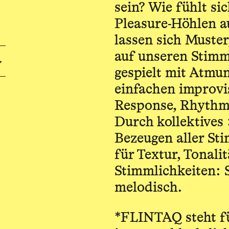
sein? Wie fühlt s
Pleasure-Höhlen au
lassen sich Muste
auf unseren Stimm
gespielt mit Atmu
einfachen impro­vi
Response, Rhythm
Durch kollektives
Bezeugen aller St
für Textur, Tonal
Stimmlich­keiten: S
melodisch.
*FLINTAQ steht fü