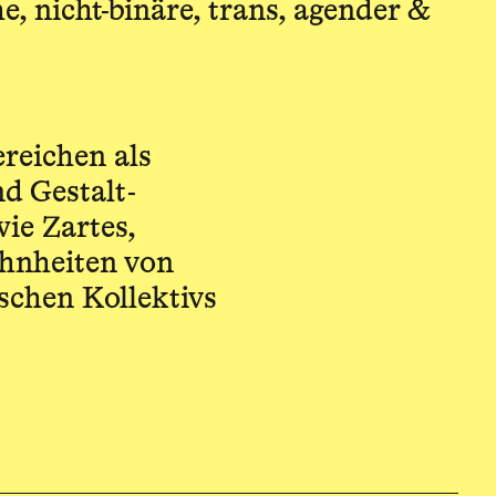
e, nicht-binäre, trans, agender &
ereichen als
d Gestalt­
wie Zartes,
ohnheiten von
ischen Kollektivs