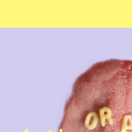
Sch
wa
nk
hal
le