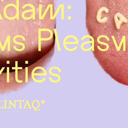
Adam:
us Pleasu
ities
FLINTAQ*