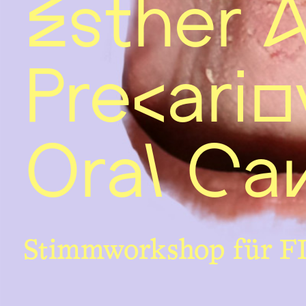
Esther 
Precario
Oral Cav
Stimmworkshop für 