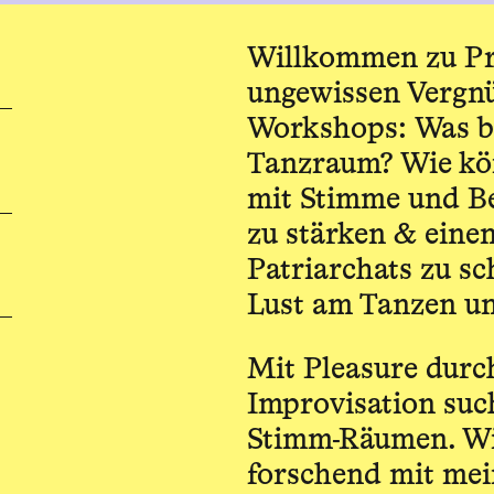
Willkommen zu Pre
ungewissen Vergnü
Workshops: Was br
Tanzraum? Wie kö
mit Stimme und Be
zu stärken & eine
Patriarchats zu sc
Lust am Tanzen u
Mit Pleasure dur
Improvisation suc
Stimm-Räumen. Wi
forschend mit me