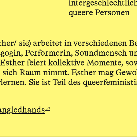
intergeschlechtlich
queere Personen
her/ sie) arbeitet in verschiedenen B
agogin, Performerin, Soundmensch un
. Esther feiert kollektive Momente, so
as sich Raum nimmt. Esther mag Gew
ernen. Sie ist Teil des queer­feminist
↗
angledhands