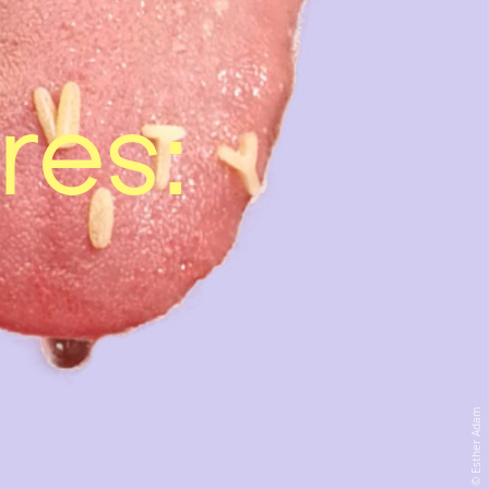
res:
Esther Adam