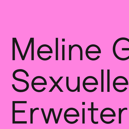
Sch
wa
nk
hal
le
Meline G
Sexuelle
Erweite