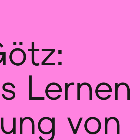
ötz:
s Lernen 
rung von