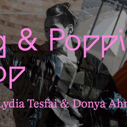
g & Popp
op
Lydia Tesfai & Donya Ah