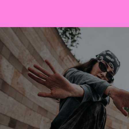
Sch
wa
nk
hal
le