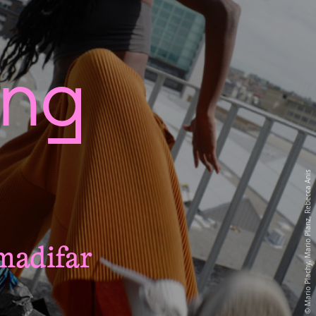
ing
Mario Plachy, Mario Planz, Rebecca Anis
madifar