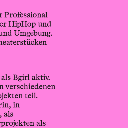
r Professional
nder HipHop und
t und Umgebung.
Theaterstücken
als Bgirl aktiv.
in verschiedenen
ekten teil.
in, in
 als
projekten als