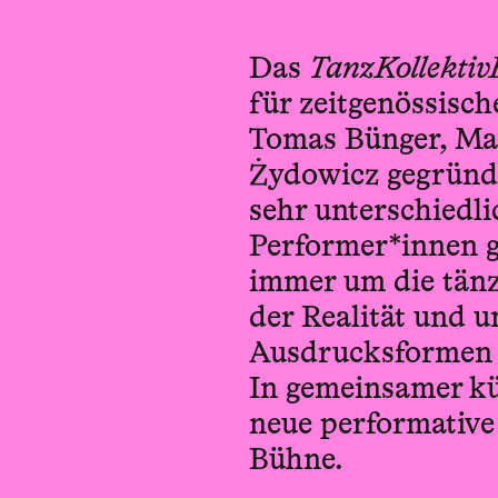
Das
TanzKollekti
für zeitgenössisc
Tomas Bünger, Mag
Żydowicz gegründe
sehr unterschiedli
Performer*innen g
immer um die tänz
der Realität und 
Ausdrucksformen d
In gemeinsamer kü
neue performative
Bühne.