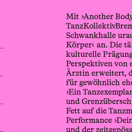
Mit ›Another Body
TanzKollektivBrem
Schwankhalle urau
Körper‹ an. Die tä
kulturelle Prägun
Perspektiven von 
Ärztin erweitert, 
für gewöhnlich ehe
›Ein Tanzexemplar
und Grenzüberschr
Fett auf die Tanzm
Performance ›Dein
und der zeitgenös