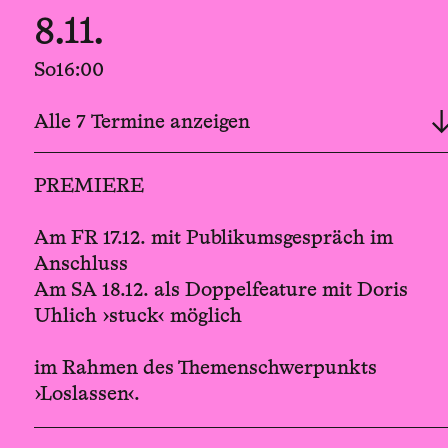
8.11.
So
16:00
16.12.
Alle 7 Termine anzeigen
Do
20:00
PREMIERE
17.12.
Am FR 17.12. mit Publikumsgespräch im
Fr
20:00
Anschluss
Am SA 18.12. als Doppelfeature mit Doris
18.12.
Uhlich ›stuck‹ möglich
Sa
20:00
im Rahmen des Themenschwerpunkts
›Loslassen‹.