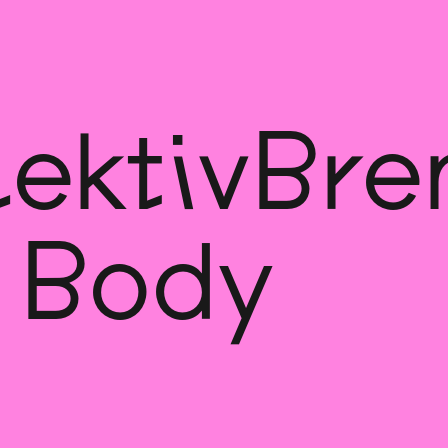
lektivBr
 Body