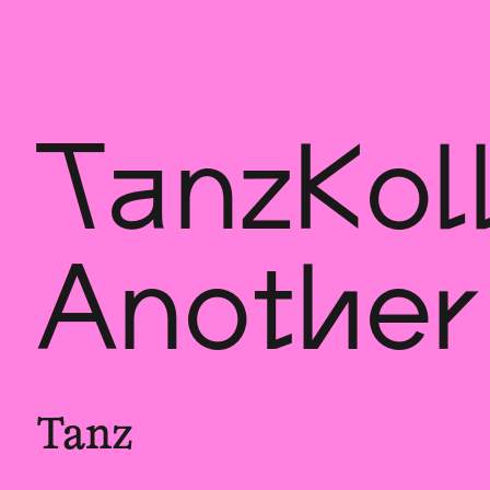
Sch
wa
nk
hal
le
TanzKol
Another
Tanz