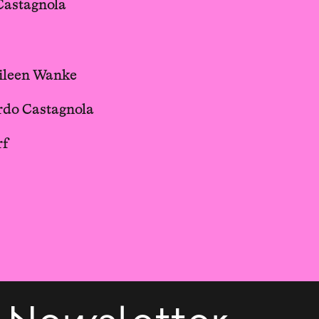
astagnola
ileen Wanke
o Castagnola
rf