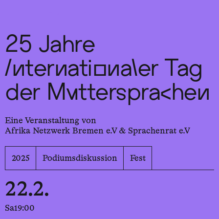
Sch
wa
nk
hal
le
25 Jahre
Internationaler Tag
der Muttersprachen
Eine Veranstaltung von
Afrika Netzwerk Bremen e.V & Sprachenrat e.V
2025
Podiumsdiskussion
Fest
22.2.
Sa
19:00