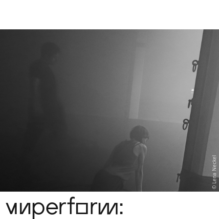
Sch
wa
nk
hal
le
Lena Neckel
unperform: