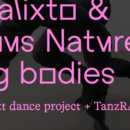
alixto &
us Natur
g bodies
ext dance project + Tan