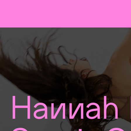
Sch
wa
nk
hal
le
Hannah 