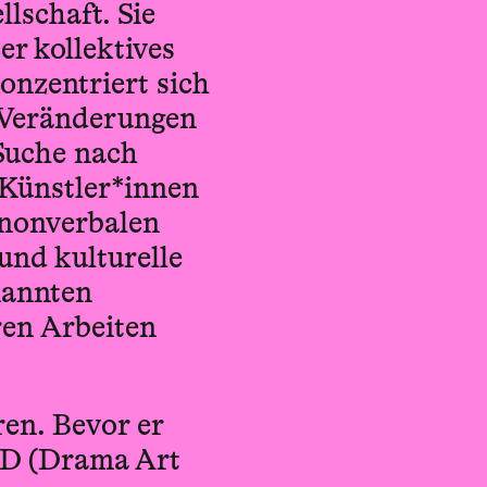
lschaft. Sie
r kollektives
onzentriert sich
r Veränderungen
 Suche nach
 Künstler*innen
 nonverbalen
und kulturelle
nannten
en Arbeiten
ren. Bevor er
EAD (Drama Art