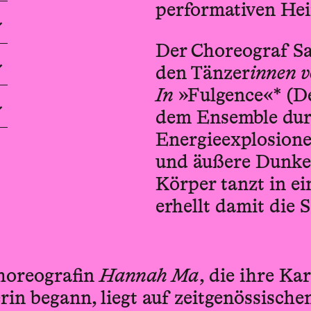
performativen Hei
Der Choreograf Sa
den Tänzer
innen 
In
»Fulgence«* (De
dem Ensemble dur
Energieexplosione
und äußere Dunkel
Körper tanzt in e
erhellt damit die 
horeografin
Hannah Ma
, die ihre Kar
rin begann, liegt auf zeitgenössische