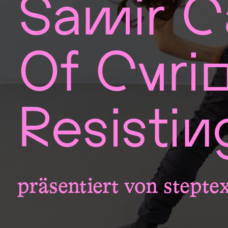
Samir C
Of Curio
Resistin
präsentiert von stept