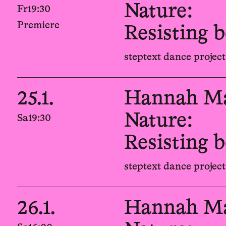
Nature:
Fr
19:30
Premiere
Resisting 
steptext dance proje
25.1.
Hannah Ma 
Nature:
Sa
19:30
Resisting 
steptext dance proje
26.1.
Hannah Ma 