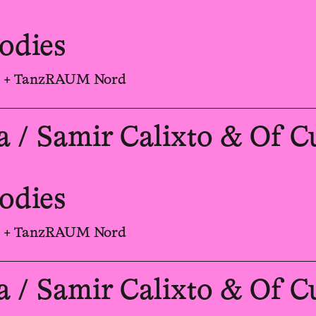
bodies
ct + TanzRAUM Nord
/ Samir Calixto & Of C
bodies
ct + TanzRAUM Nord
/ Samir Calixto & Of C