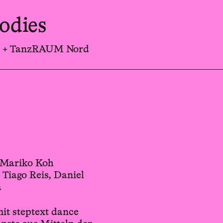
bodies
ct + TanzRAUM Nord
: Mariko Koh
 Tiago Reis, Daniel
a
t steptext dance