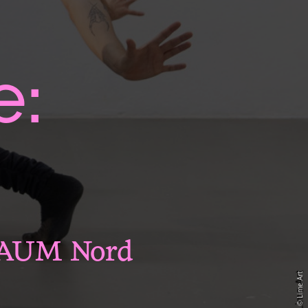
e:
zRAUM Nord
Lime Art