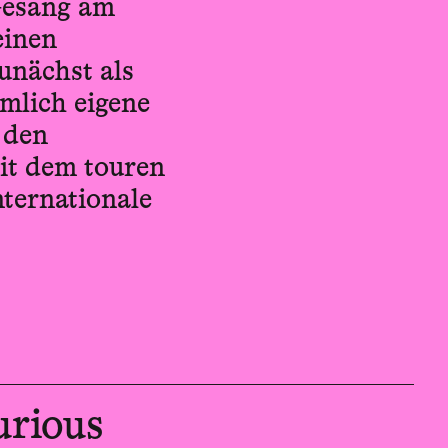
 Gesang am
einen
unächst als
hmlich eigene
 den
it dem touren
nternationale
urious