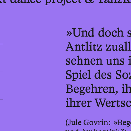
»Und doch s
Antlitz zual
sehnen uns i
Spiel des So
Begehren, i
ihrer Werts
(Jule Govrin: »Beg