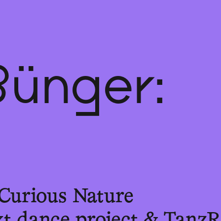
ünger:
Curious Nature
ext dance project & Ta