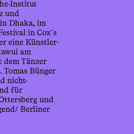
he-Institut
nz und
 in Dhaka, im
estival in Cox´s
 er eine Künstler-
kawui am
it dem Tänzer
n. Tomas Bünger
d nicht-
und für
 Ottersberg und
gend/ Berliner