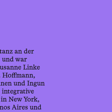
tanz an der
t und war
Susanne Linke
ld Hoffmann,
rinen und Ingun
integrative
 in New York,
enos Aires und