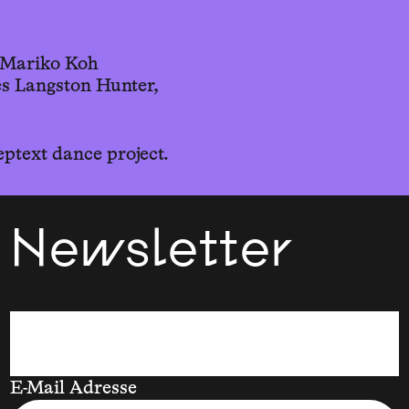
: Mariko Koh
es Langston Hunter,
text dance project.
Newsletter
E-Mail Adresse