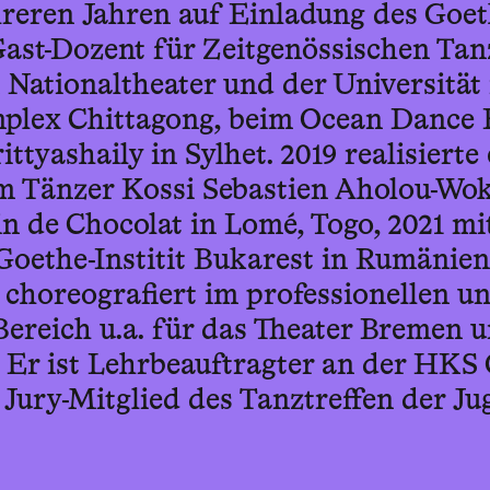
hreren Jahren auf Einladung des Goet
Gast-Dozent für Zeitgenössischen Ta
Nationaltheater und der Universität
plex Chittagong, beim Ocean Dance F
ttyashaily in Sylhet. 2019 realisierte
m Tänzer Kossi Sebastien Aholou-Wo
n de Chocolat in Lomé, Togo, 2021 m
oethe-Institit Bukarest in Rumänie
 choreografiert im professionellen un
Bereich u.a. für das Theater Bremen 
 Er ist Lehrbeauftragter an der HKS
 Jury-Mitglied des Tanztreffen der Ju