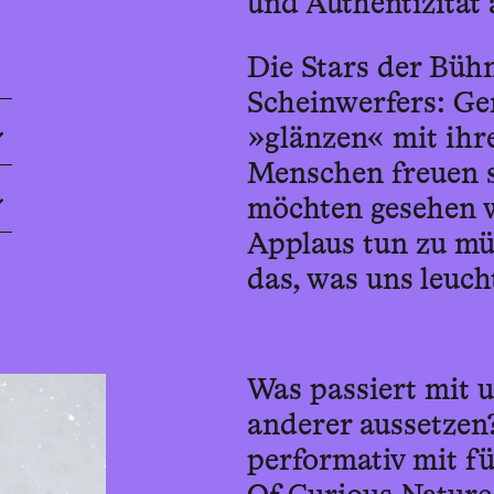
und Authentizität 
Die Stars der Bühn
Scheinwerfers: Ge
»glänzen« mit ihr
Menschen freuen s
möchten gesehen w
Applaus tun zu müs
das, was uns leucht
Was passiert mit 
anderer aussetzen
performativ mit f