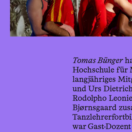
Tomas Bünger
ha
Hochschule für 
langjähriges Mi
und Urs Dietric
Rodolpho Leonie
Bjørnsgaard zus
Tanzlehrerfortb
war Gast-Dozent 