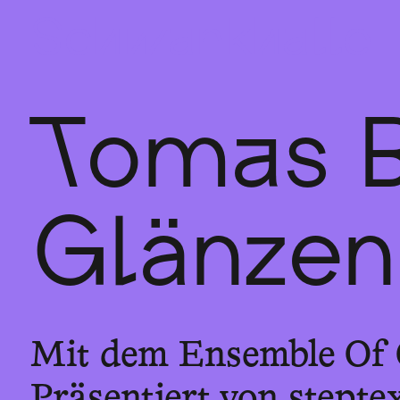
Sch
wa
nk
hal
le
Tomas B
Glänzen
Mit dem Ensemble Of 
Präsentiert von stept