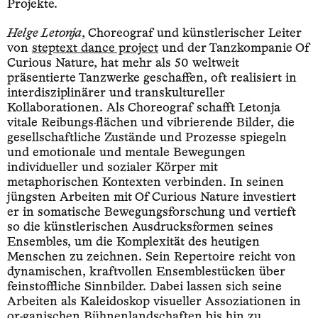
Projekte.
Helge Letonja
, Choreograf und künstlerischer Leiter
von
steptext dance project
und der Tanzkompanie Of
Curious Nature, hat mehr als 50 weltweit
präsentierte Tanzwerke geschaffen, oft realisiert in
interdisziplinärer und transkultureller
Kollaborationen. Als Choreograf schafft Letonja
vitale Reibungs-flächen und vibrierende Bilder, die
gesellschaftliche Zustände und Prozesse spiegeln
und emotionale und mentale Bewegungen
individueller und sozialer Körper mit
metaphorischen Kontexten verbinden. In seinen
jüngsten Arbeiten mit Of Curious Nature investiert
er in somatische Bewegungsforschung und vertieft
so die künstlerischen Ausdrucksformen seines
Ensembles, um die Komplexität des heutigen
Menschen zu zeichnen. Sein Repertoire reicht von
dynamischen, kraftvollen Ensemblestücken über
feinstoffliche Sinnbilder. Dabei lassen sich seine
Arbeiten als Kaleidoskop visueller Assoziationen in
or-ganischen Bühnenlandschaften bis hin zu