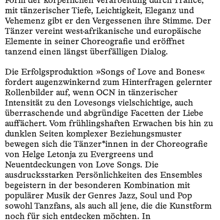
Form der körperlichen Verarbeitung durch Trance,
mit tänzerischer Tiefe, Leichtigkeit, Eleganz und
Vehemenz gibt er den Vergessenen ihre Stimme. Der
Tänzer vereint west-afrikanische und europäische
Elemente in seiner Choreografie und eröffnet
tanzend einen längst überfälligen Dialog.
Die Erfolgsproduktion »Songs of Love and Bones«
fordert augenzwinkernd zum Hinterfragen gelernter
Rollenbilder auf, wenn OCN in tänzerischer
Intensität zu den Lovesongs vielschichtige, auch
überraschende und abgründige Facetten der Liebe
auffächert. Vom frühlingshaften Erwachen bis hin zu
dunklen Seiten komplexer Beziehungsmuster
bewegen sich die Tänzer*innen in der Choreografie
von Helge Letonja zu Evergreens und
Neuentdeckungen von Love Songs. Die
ausdrucksstarken Persönlichkeiten des Ensembles
begeistern in der besonderen Kombination mit
populärer Musik der Genres Jazz, Soul und Pop
sowohl Tanzfans, als auch all jene, die die Kunstform
noch für sich entdecken möchten. In