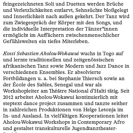
feingezeichneten Soli und Duetten werden Brüche
und Verletzlichkeiten entlarvt, Sehnsüchte bloßgelegt
und Innerlichkeit nach außen gekehrt. Der Tanz wird
zum Zwiegespräch der Körper mit den Songs, und
die individuelle Interpretation der Tänzer*innen
ermöglicht im Auffächern zwischenmenschlicher
Gefühlswelten ein tiefes Miterleben.
Kossi Sebastien Aholou-Wokawui
wuchs in Togo auf
und lernte traditionellen und zeitgenössischen
afrikanischen Tanz sowie Modern und Jazz Dance in
verschiedenen Ensembles. Er absolvierte
Fortbildungen u. a. bei Stephanie Thiersch sowie an
der École des Sables, Senegal und war als
Workshopleiter am Théâtre National d’Haïti tätig. Seit
2012 arbeitet Aholou-Wokawui kontinuierlich mit
steptext dance project zusammen und tanzte seither
in zahlreichen Produktionen von Helge Letonja im
In- und Ausland. In vielfältigen Kooperationen leitet
Aholou-Wokawui Workshops in Contemporary Afro
und gestaltet transkulturelle Jugendtanztheater-