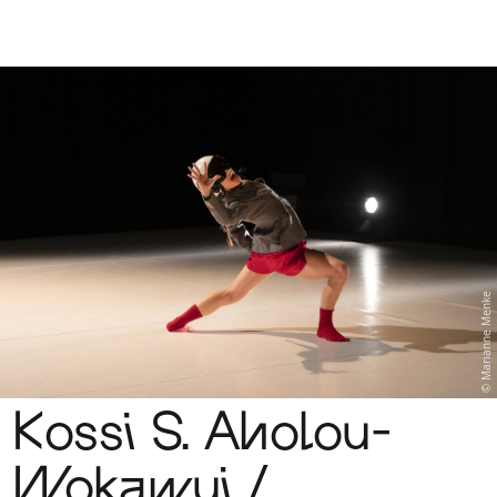
Sch
wa
nk
hal
le
Marianne Menke
Kossi S. Aholou-
Wokawui /