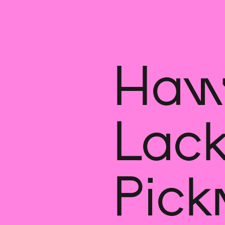
Han
Lac
Pic