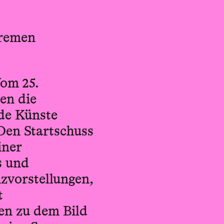
Bremen
Vom 25.
en die
de Künste
Den Startschuss
iner
s und
nzvorstellungen,
t
en zu dem Bild