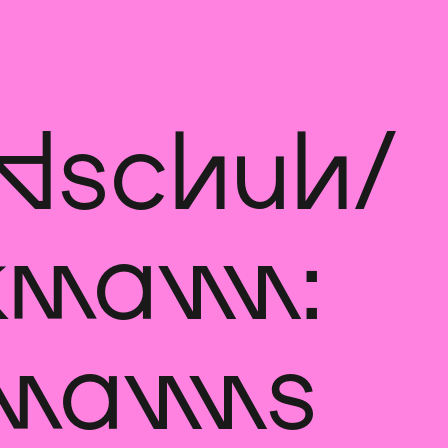
dschuh/
kmann:
kmanns