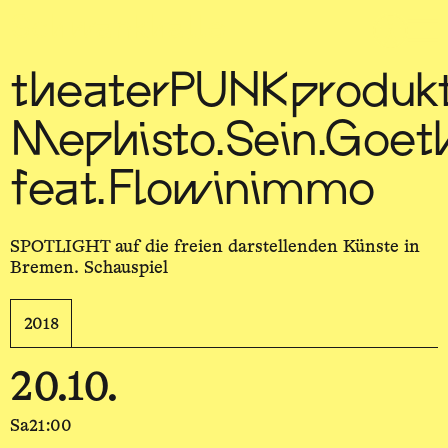
Sch
wa
nk
hal
le
theaterPUNKprodukt
Mephisto.Sein.Goet
feat.Flowinimmo
SPOTLIGHT auf die freien darstellenden Künste in
Bremen. Schauspiel
2018
20.10.
Sa
21:00