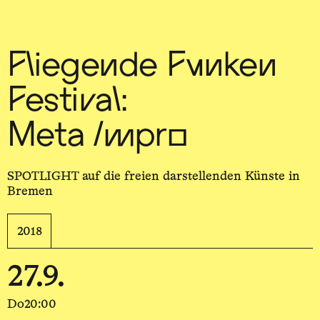
Sch
wa
nk
hal
le
Fliegende Funken
Festival:
Meta Impro
SPOTLIGHT auf die freien darstellenden Künste in
Bremen
2018
27.9.
Do
20:00