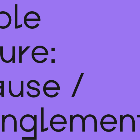
ble
ure:
use /
anglemen