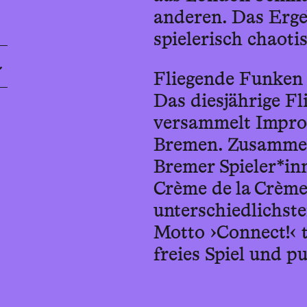
anderen. Das Ergeb
spielerisch chaoti
Fliegende Funken
Das diesjährige Fl
versammelt Impros
Bremen. Zusammen
Bremer Spieler*inn
Crème de la Crèm
unterschiedlichst
Motto ›Connect!‹ 
freies Spiel und p