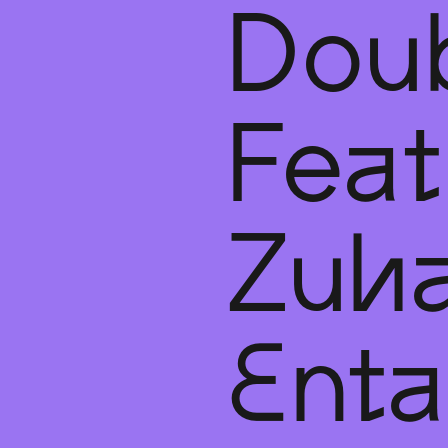
Dou
Feat
Zuha
Ent