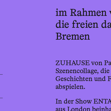
im Rahmen 
die freien d
Bremen
ZUHAUSE von Paul
Szenencollage, die
Geschichten und F
abspielen.
In der Show ENT
aus London beinha