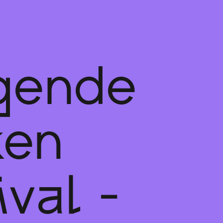
gende
ken
ival -