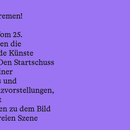
Bremen!
Vom 25.
en die
de Künste
Den Startschuss
iner
s und
nzvorstellungen,
t
en zu dem Bild
reien Szene