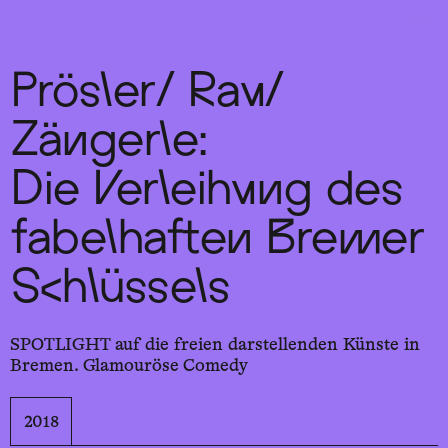
Sch
wa
nk
hal
le
Prösler/ Rau/
Zängerle:
Die Verleihung des
fabelhaften Bremer
Schlüssels
SPOTLIGHT auf die freien darstellenden Künste in
Bremen. Glamouröse Comedy
2018