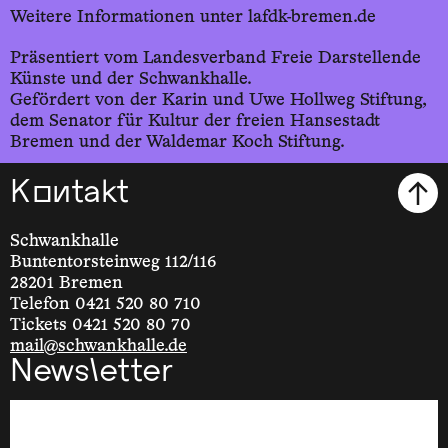
Weitere Informationen unter lafdk-bremen.de
Präsentiert vom Landesverband Freie Darstellende
Künste und der Schwankhalle.
Gefördert von der Karin und Uwe Hollweg Stiftung,
dem Senator für Kultur der freien Hansestadt
Bremen und der Waldemar Koch Stiftung.
Kontakt
Schwankhalle
Buntentorsteinweg 112/116
28201 Bremen
Telefon 0421 520 80 710
Tickets 0421 520 80 70
mail@schwankhalle.de
Newsletter