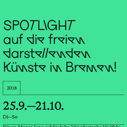
Sch
wa
nk
hal
le
SPOTLIGHT
auf die freien
darstellenden
Künste in Bremen!
2018
25.9.—21.10.
Di—So