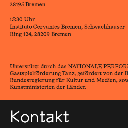
28195 Bremen
15:30 Uhr
Instituto Cervantes Bremen, Schwachhauser
Ring 124, 28209 Bremen
Unterstützt durch das NATIONALE PERF
Gastspielförderung Tanz, gefördert von der 
Bundesregierung für Kultur und Medien, sow
Kunstministerien der Länder.
Kontakt