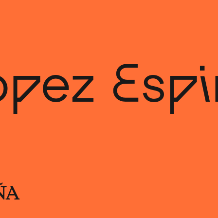
ópez Espi
ÑA