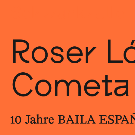
Sch
wa
nk
hal
le
Roser L
Cometa
10 Jahre BAILA ESPA