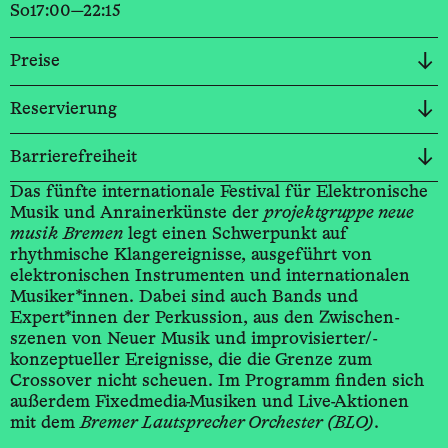
So
17:00—22:15
Preise
Reservierung
Barrierefreiheit
Das fünfte inter­nationale Festival für Elektro­nische
Musik und Anrainer­künste der
projekt­gruppe neue
musik Bremen
legt einen Schwerpunkt auf
rhythmische Klang­ereignisse, ausgeführt von
elektro­nischen Instrumenten und inter­nationalen
Musiker*innen. Dabei sind auch Bands und
Expert*innen der Perkussion, aus den Zwischen­
szenen von Neuer Musik und improvisierter/­
konzeptueller Ereignisse, die die Grenze zum
Crossover nicht scheuen. Im Programm finden sich
außerdem Fixedmedia-­Musiken und Live-­Aktionen
mit dem
Bremer Lautsprecher Orchester (BLO)
.