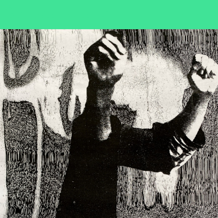
Sch
wa
nk
hal
le