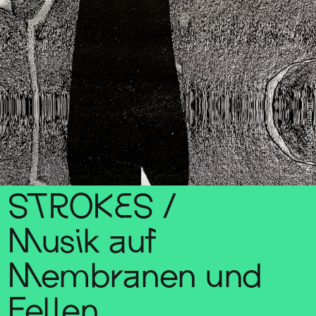
Christoph Ogiermann
STROKES /
Musik auf
Membranen und
Fellen