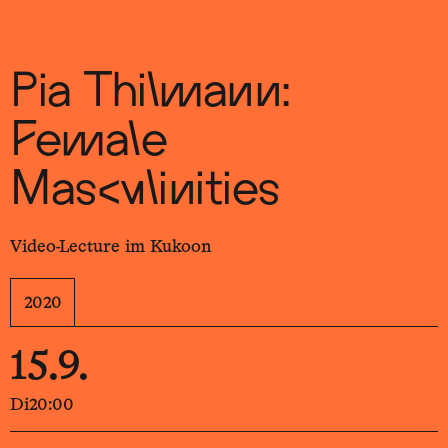
Sch
wa
nk
hal
le
Pia Thilmann:
Female
Masculinities
Video-Lecture im Kukoon
2020
15.9.
Di
20:00