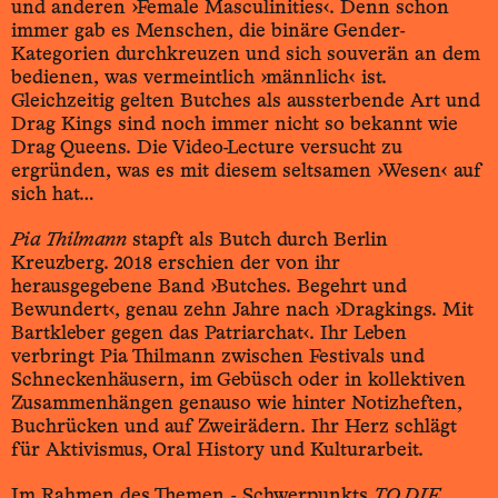
und anderen ›Female Masculinities‹. Denn schon
immer gab es Menschen, die binäre Gender-
Kategorien durchkreuzen und sich souverän an dem
bedienen, was vermeintlich ›männlich‹ ist.
Gleichzeitig gelten Butches als aussterbende Art und
Drag Kings sind noch immer nicht so bekannt wie
Drag Queens. Die Video-Lecture versucht zu
ergründen, was es mit diesem seltsamen ›Wesen‹ auf
sich hat…
Pia Thilmann
stapft als Butch durch Berlin
Kreuzberg. 2018 erschien der von ihr
herausgegebene Band ›Butches. Begehrt und
Bewundert‹, genau zehn Jahre nach ›Dragkings. Mit
Bartkleber gegen das Patriarchat‹. Ihr Leben
verbringt Pia Thilmann zwischen Festivals und
Schneckenhäusern, im Gebüsch oder in kollektiven
Zusammenhängen genauso wie hinter Notizheften,
Buchrücken und auf Zweirädern. Ihr Herz schlägt
für Aktivismus, Oral History und Kulturarbeit.
Im Rahmen des Themen - Schwerpunkts
TO DIE