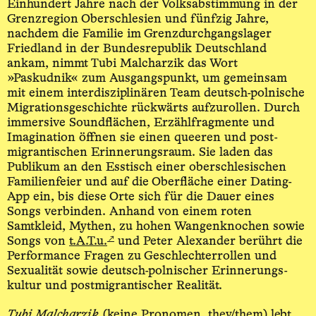
Einhundert Jahre nach der Volks­abstimmung in der
Grenzregion Ober­schlesien und fünfzig Jahre,
nachdem die Familie im Grenz­durchgangs­lager
Friedland in der Bundes­republik Deutschland
ankam, nimmt Tubi Malcharzik das Wort
»Paskudnik« zum Ausgangspunkt, um gemeinsam
mit einem inter­disziplinären Team deutsch-polnische
Migrations­geschichte rückwärts aufzurollen. Durch
immersive Sound­flächen, Erzähl­fragmente und
Imagination öffnen sie einen queeren und post­
migrantischen Erinnerungs­raum. Sie laden das
Publikum an den Esstisch einer oberschlesischen
Familienfeier und auf die Oberfläche einer Dating-
App ein, bis diese Orte sich für die Dauer eines
Songs verbinden. Anhand von einem roten
Samtkleid, Mythen, zu hohen Wangenknochen sowie
↗
Songs von
t.A.T.u.
und Peter Alexander berührt die
Performance Fragen zu Geschlechter­rollen und
Sexualität sowie deutsch-­polnischer Erinnerungs­
kultur und post­migrantischer Realität.
Tubi Malcharzik
(keine Pronomen, they/­them) lebt