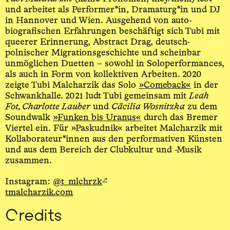
und arbeitet als Performer*in, Dramaturg*in und DJ
in Hannover und Wien. Ausgehend von auto­
biografischen Erfahrungen beschäftigt sich Tubi mit
queerer Erinnerung, Abstract Drag, deutsch-
polnischer Migrations­geschichte und scheinbar
unmöglichen Duetten – sowohl in Solo­performances,
als auch in Form von kollektiven Arbeiten. 2020
zeigte Tubi Malcharzik das Solo
»Comeback«
in der
Schwankhalle. 2021 ludt Tubi gemeinsam mit
Leah
Fot, Charlotte Lauber
und
Cäcilia Wosnitzka
zu dem
Soundwalk
»Funken bis Uranus«
durch das Bremer
Viertel ein. Für »Paskudnik« arbeitet Malcharzik mit
Kollaborateur*innen aus den performativen Künsten
und aus dem Bereich der Clubkultur und -Musik
zusammen.
↗
Instagram:
@t_mlchrzk
tmalcharzik.com
Credits