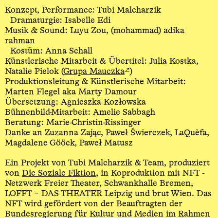
Konzept, Performance: Tubi Malcharzik
Dramaturgie: Isabelle Edi
Musik & Sound: Luyu Zou, (mohammad) adika
rahman
Kostüm: Anna Schall
Künstlerische Mitarbeit & Übertitel: Julia Kostka,
↗
Natalie Pielok (
Grupa Mauczka
)
Produktionsleitung & Künstlerische Mitarbeit:
Marten Flegel aka Marty Damour
Übersetzung: Agnieszka Kozłowska
Bühnenbild-Mitarbeit: Amelie Sabbagh
Beratung: Marie-Christin-Rissinger
Danke an Zuzanna Zając, Paweł Świerczek, LaQuèfa,
Magdalene Gööck, Paweł Matusz
Ein Projekt von Tubi Malcharzik & Team, produziert
von
Die Soziale Fiktion
, in Koproduktion mit NFT -
Netzwerk Freier Theater, Schwankhalle Bremen,
LOFFT – DAS THEATER Leipzig und brut Wien. Das
NFT wird gefördert von der Beauftragten der
Bundesregierung für Kultur und Medien im Rahmen