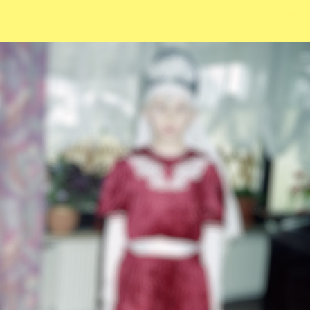
Sch
wa
nk
hal
le