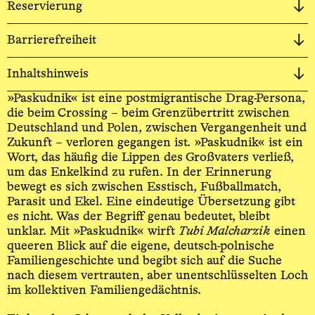
Reservierung
Barrierefreiheit
Inhaltshinweis
»Paskudnik« ist eine post­­migrantische Drag-­­Persona,
die beim Crossing – beim Grenz­übertritt zwischen
Deutsch­land und Polen, zwischen Vergangen­heit und
Zukunft – verloren gegangen ist. »Paskudnik« ist ein
Wort, das häufig die Lippen des Großvaters verließ,
um das Enkelkind zu rufen. In der Erinnerung
bewegt es sich zwischen Esstisch, Fußball­match,
Parasit und Ekel. Eine eindeutige Übersetzung gibt
es nicht. Was der Begriff genau bedeutet, bleibt
unklar. Mit »Paskudnik« wirft
Tubi Malcharzik
einen
queeren Blick auf die eigene, deutsch-­polnische
Familien­­geschichte und begibt sich auf die Suche
nach diesem vertrauten, aber unent­­schlüsselten Loch
im kollek­tiven Familien­­gedächtnis.