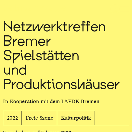
Sch
wa
nk
hal
le
Netzwerktreffen
Bremer
Spielstätten
und
Produktionshäuser
In Kooperation mit dem LAFDK Bremen
2022
Freie Szene
Kulturpolitik