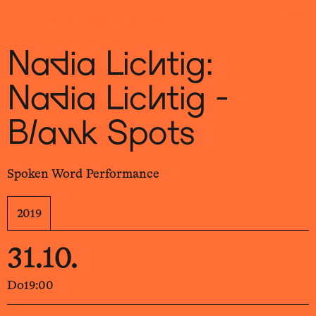
Sch
wa
nk
hal
le
Nadia Lichtig:
Nadia Lichtig -
Blank Spots
Spoken Word Performance
2019
31.10.
Do
19:00