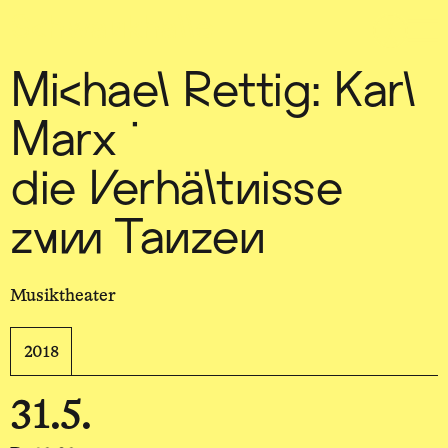
Sch
wa
nk
hal
le
Michael Rettig: Karl
Marx …
die Verhältnisse
zum Tanzen
Musiktheater
2018
31.5.