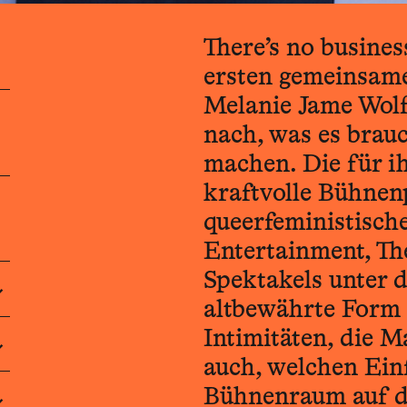
There’s no busines
ersten gemeinsam
Melanie Jame Wolf
nach, was es brau
machen. Die für i
kraftvolle Bühne
queerfeministisc
Entertainment, The
Spektakels unter d
altbewährte Form 
Intimitäten, die M
auch, welchen Ein
Bühnenraum auf d