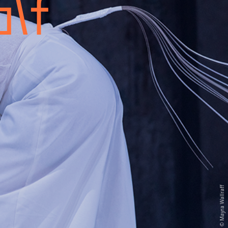
lf
Mayra Wallraff