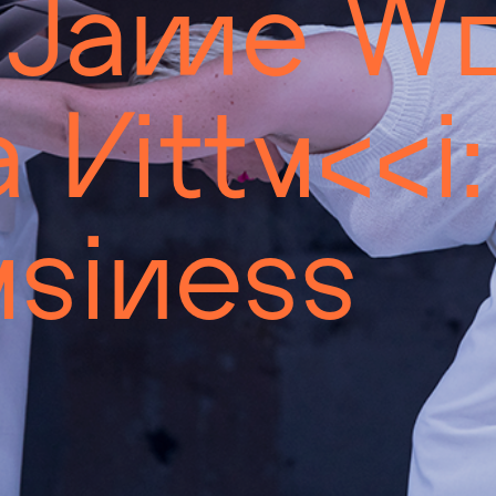
 Jame Wo
 Vittucci:
siness