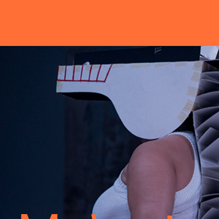
Sch
wa
nk
hal
le