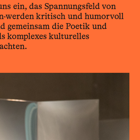
uns ein, das Spannungsfeld von
n-werden kritisch und humorvoll
nd gemeinsam die Poetik und
ls komplexes kulturelles
achten.