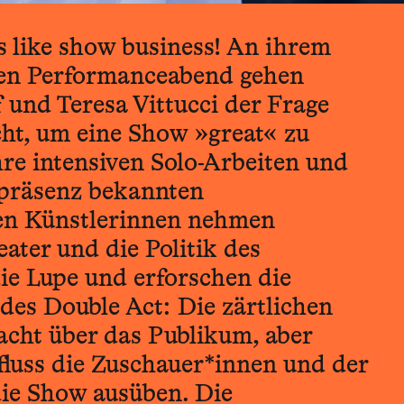
s like show business! An ihrem
en Performanceabend gehen
 und Teresa Vittucci der Frage
cht, um eine Show »great« zu
hre intensiven Solo-Arbeiten und
npräsenz bekannten
hen Künstlerinnen nehmen
ater und die Politik des
ie Lupe und erforschen die
des Double Act: Die zärtlichen
acht über das Publikum, aber
fluss die Zuschauer*innen und der
ie Show ausüben. Die