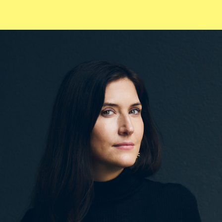
Sch
wa
nk
hal
le