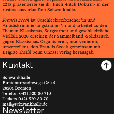
2018 präsentierte sie ihr Buch ›Bitch Doktrin‹ in der
restlos ausverkauften Schwankhalle.
Francis Seeck
ist Geschlechterforscher*in und
Antidiskriminierungstrainer*in und arbeitet zu den
Themen Klassismus, Sorgearbeit und geschlechtliche
Vielfalt. 2020 erschien der Sammelband ›Solidarisch
gegen Klassismus. Organisieren, intervenieren,
umverteilen‹, den Francis Seeck gemeinsam mit
Brigitte Theißl beim Unrast Verlag herausgab.
Kontakt
Schwankhalle
Buntentorsteinweg 112/116
28201 Bremen
Telefon 0421 520 80 710
Tickets 0421 520 80 70
mail@schwankhalle.de
Newsletter