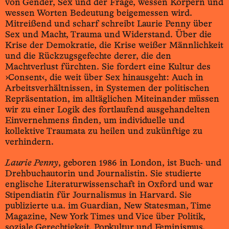
von Gender, Sex und der Frage, wessen Körpern und
wessen Worten Bedeutung beigemessen wird.
Mitreißend und scharf schreibt Laurie Penny über
Sex und Macht, Trauma und Widerstand. Über die
Krise der Demokratie, die Krise weißer Männlichkeit
und die Rückzugsgefechte derer, die den
Machtverlust fürchten. Sie fordert eine Kultur des
›Consent‹, die weit über Sex hinausgeht: Auch in
Arbeitsverhältnissen, in Systemen der politischen
Repräsentation, im alltäglichen Miteinander müssen
wir zu einer Logik des fortlaufend ausgehandelten
Einvernehmens finden, um individuelle und
kollektive Traumata zu heilen und zukünftige zu
verhindern.
Laurie Penny
, geboren 1986 in London, ist Buch- und
Drehbuchautorin und Journalistin. Sie studierte
englische Literaturwissenschaft in Oxford und war
Stipendiatin für Journalismus in Harvard. Sie
publizierte u.a. im Guardian, New Statesman, Time
Magazine, New York Times und Vice über Politik,
soziale Gerechtigkeit, Popkultur und Feminismus.