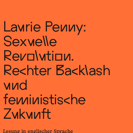
Sch
wa
nk
hal
le
Laurie Penny:
Sexuelle
Revolution.
Rechter Backlash
und
feministische
Zukunft
Lesung in englischer Sprache