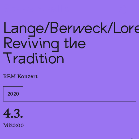
Sch
wa
nk
hal
le
Lange/Berweck/Lore
Reviving the
Tradition
REM Konzert
2020
4.3.
Mi
20:00