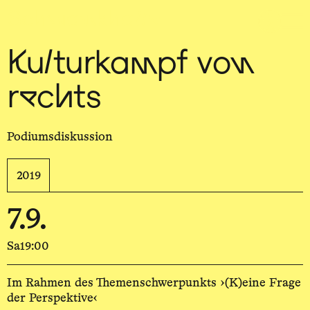
Sch
wa
nk
hal
le
Kulturkampf von
rechts
Podiumsdiskussion
2019
7.9.
Sa
19:00
Im Rahmen des Themenschwerpunkts ›(K)eine Frage
der Perspektive‹