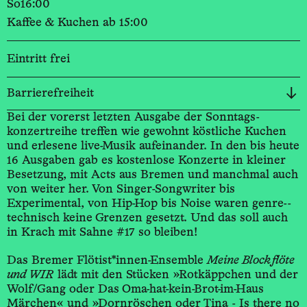
So
16:00
Kaffee & Kuchen ab 15:00
Eintritt frei
Barrierefreiheit
Bei der vorerst letzten Ausgabe der Sonntags­
konzertreihe treffen wie gewohnt köstliche Kuchen
und erlesene live-Musik aufeinander. In den bis heute
16 Ausgaben gab es kostenlose Konzerte in kleiner
Besetzung, mit Acts aus Bremen und manchmal auch
von weiter her. Von Singer-­Songwriter bis
Experimental, von Hip-Hop bis Noise waren genre-­
technisch keine Grenzen gesetzt. Und das soll auch
in Krach mit Sahne #17 so bleiben!
Das Bremer Flötist*innen-­Ensemble
Meine Blockflöte
und WIR
lädt mit den Stücken »Rotkäppchen und der
Wolf/Gang oder Das Oma-­hat-­kein-­Brot-­im-­Haus
Märchen« und »Dornröschen oder Tina - Is there no