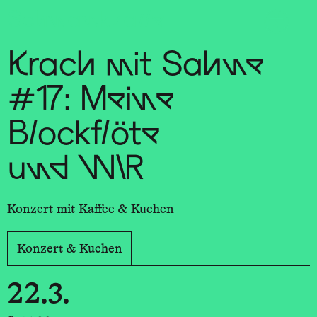
Sch
wa
nk
hal
le
Krach mit Sahne
#17: Meine
Blockflöte
und WIR
Konzert mit Kaffee & Kuchen
Konzert & Kuchen
22.3.