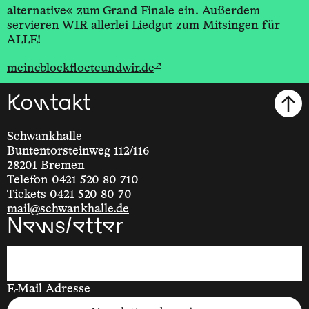
alternative« zum Grand Finale ein. Außerdem
servieren WIR allerlei Liedgut zum Mitsingen für
ALLE!
↗
meineblockfloeteundwir.de
Kontakt
Schwankhalle
Buntentorsteinweg 112/116
28201 Bremen
Telefon 0421 520 80 710
Tickets 0421 520 80 70
mail@schwankhalle.de
Newsletter
E-Mail Adresse