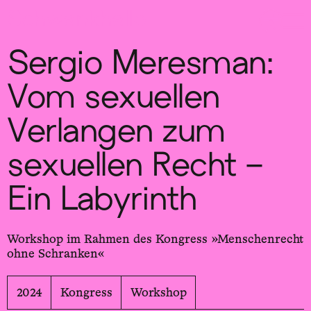
Sch
wa
nk
hal
le
Sergio Meresman:
Vom sexuellen
Verlangen zum
sexuellen Recht –
Ein Labyrinth
Workshop im Rahmen des Kongress »Menschenrecht
ohne Schranken«
2024
Kongress
Workshop