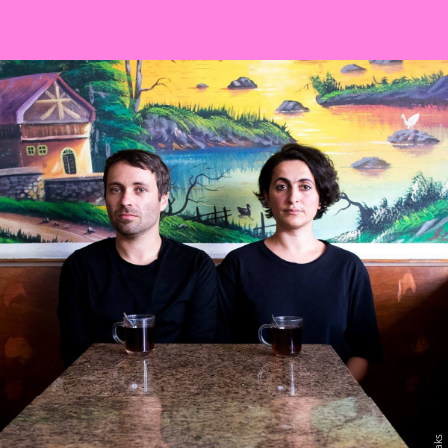
Sch
wa
nk
hal
le