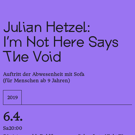
Sch
wa
nk
hal
le
Julian Hetzel:
I’m Not Here Says
The Void
Auftritt der Abwesenheit mit Sofa
(für Menschen ab 9 Jahren)
2019
6.4.
Sa
20:00