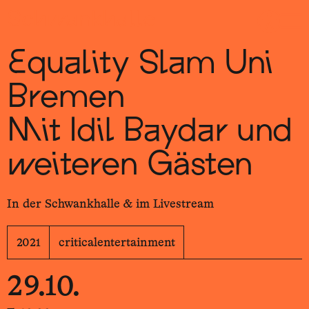
Sch
wa
nk
hal
le
Equality Slam Uni
Bremen
Mit Idil Baydar und
weiteren Gästen
In der Schwankhalle & im Livestream
2021
criticalentertainment
29.10.